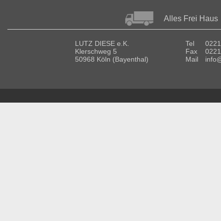
Alles Frei Haus
LUTZ DIESE e.K.
Tel
0221
Klerschweg 5
Fax
0221
50968 Köln (Bayenthal)
Mail
info