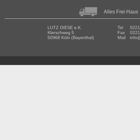
Alles Frei Haus
LUTZ DIESE e.K.
Tel
0221
Klerschweg 5
Fax
0221
50968 Köln (Bayenthal)
Mail
info