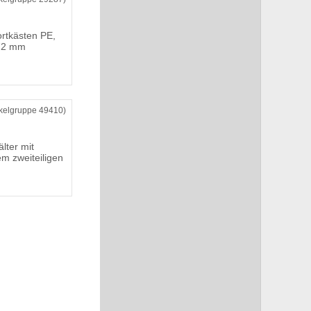
ortkästen PE,
 72 mm
ikelgruppe 49410)
ter mit
m zweiteiligen