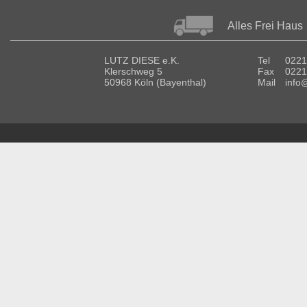
Alles Frei Haus
LUTZ DIESE e.K.
Tel
0221
Klerschweg 5
Fax
0221
50968 Köln (Bayenthal)
Mail
info