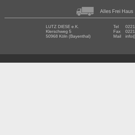
Alles Frei Haus
LUTZ DIESE e.K.
Tel
0221
Klerschweg 5
Fax
0221
50968 Köln (Bayenthal)
Mail
info