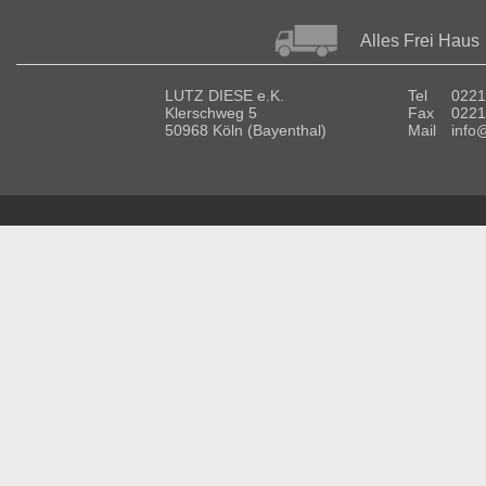
Alles Frei Haus
LUTZ DIESE e.K.
Tel
0221
Klerschweg 5
Fax
0221
50968 Köln (Bayenthal)
Mail
info