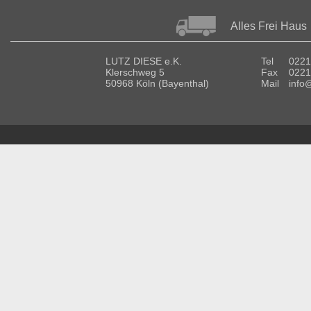
Alles Frei Haus
LUTZ DIESE e.K.
Tel
0221
Klerschweg 5
Fax
0221
50968 Köln (Bayenthal)
Mail
info