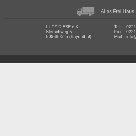
Alles Frei Haus
LUTZ DIESE e.K.
Tel
0221
Klerschweg 5
Fax
0221
50968 Köln (Bayenthal)
Mail
info