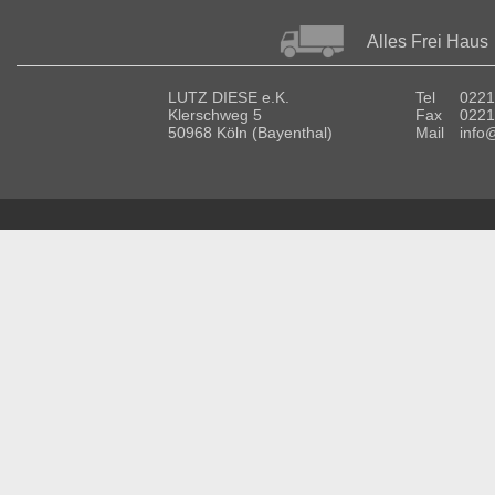
Alles Frei Haus
LUTZ DIESE e.K.
Tel
0221
Klerschweg 5
Fax
0221
50968 Köln (Bayenthal)
Mail
info