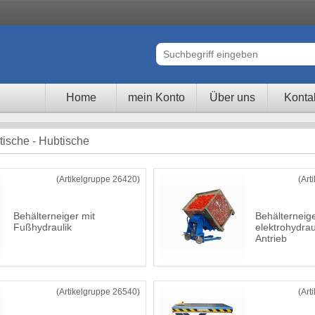
Home
mein Konto
Über uns
Konta
sche - Hubtische
(Artikelgruppe 26420)
(Art
Behälterneiger mit
Behälterneige
Fußhydraulik
elektrohydra
Antrieb
(Artikelgruppe 26540)
(Art