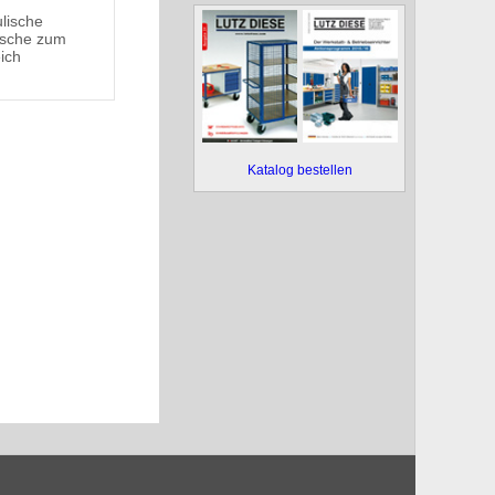
lische
ische zum
ich
Katalog bestellen