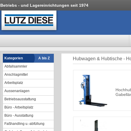
Betriebs - und Lagereinrichtungen seit 1974
Kategorien
A bis Z
Hubwagen & Hubtische - 
Abfallsammler
Anschlagmittel
Arbeitsplatz
Hochhub
Aussenanlagen
Gabellä
Betriebsausstattung
Büro - Arbeitsplatz
Büro - Ausstattung
Faßhandling u.-abfüllung