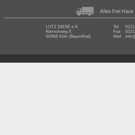
Alles Frei Haus
LUTZ DIESE e.K.
Tel
0221
Klerschweg 5
Fax
0221
50968 Köln (Bayenthal)
Mail
info