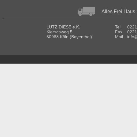
Alles Frei Haus
LUTZ DIESE e.K.
Tel
0221
Klerschweg 5
Fax
0221
50968 Köln (Bayenthal)
Mail
info