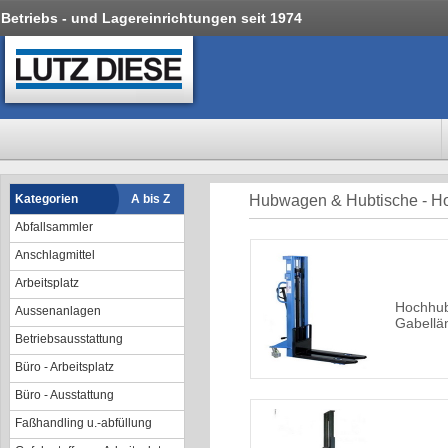
Betriebs - und Lagereinrichtungen seit 1974
Kategorien
A bis Z
Hubwagen & Hubtische - 
Abfallsammler
Anschlagmittel
Arbeitsplatz
Hochhub
Aussenanlagen
Gabellä
Betriebsausstattung
Büro - Arbeitsplatz
Büro - Ausstattung
Faßhandling u.-abfüllung