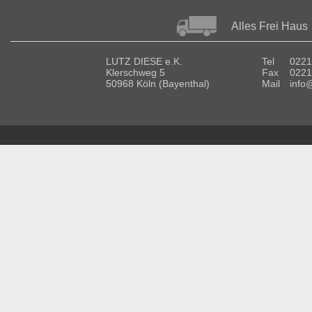
Alles Frei Haus
LUTZ DIESE e.K.
Tel
0221
Klerschweg 5
Fax
0221
50968 Köln (Bayenthal)
Mail
info