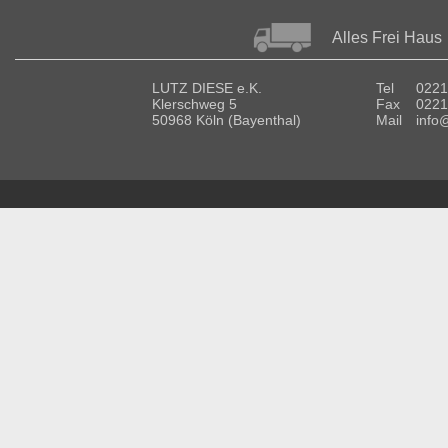
Alles Frei Haus
LUTZ DIESE e.K.
Tel
0221
Klerschweg 5
Fax
0221
50968 Köln (Bayenthal)
Mail
info