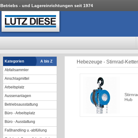
Betriebs - und Lagereinrichtungen seit 1974
Kategorien
A bis Z
Hebezeuge - Stirnrad-Kett
Abfallsammler
Anschlagmittel
Arbeitsplatz
Stirnr
Aussenanlagen
Hub
Betriebsausstattung
Büro - Arbeitsplatz
Büro - Ausstattung
Faßhandling u.-abfüllung