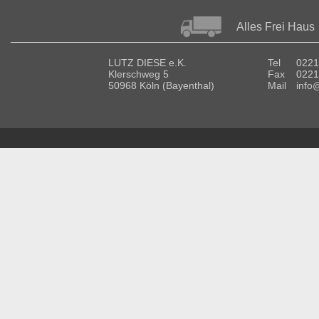
Alles Frei Haus
LUTZ DIESE e.K.
Tel
0221
Klerschweg 5
Fax
0221
50968 Köln (Bayenthal)
Mail
info