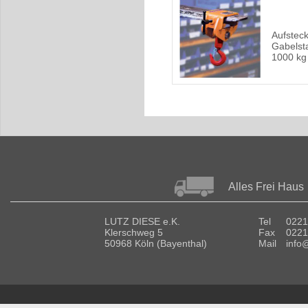
Aufstec
Gabelsta
1000 kg
Alles Frei Haus
LUTZ DIESE e.K.
Tel
0221
Klerschweg 5
Fax
0221
50968 Köln (Bayenthal)
Mail
info