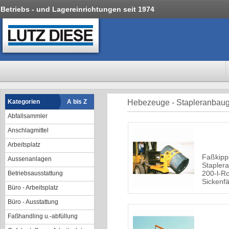
Betriebs - und Lagereinrichtungen seit 1974
Kategorien
A bis Z
Hebezeuge - Stapleranbaug
Abfallsammler
Anschlagmittel
Arbeitsplatz
Faßkipp
Aussenanlagen
Stapler
200-l-Ro
Betriebsausstattung
Sickenf
Büro - Arbeitsplatz
Büro - Ausstattung
Faßhandling u.-abfüllung