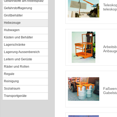
Gefahrstoffe am Arbeitsplatz
Teleskop
Gefahrstofflagerung
teleskop
Großbehälter
Hebezeuge
Hubwagen
Kästen und Behälter
Lagerschränke
Arbeits
Anbauger
Lagerung Aussenbereich
Leitern und Gerüste
Räder und Rollen
Regale
Reinigung
Faßwend
Sozialraum
Gabelst
Transportgeräte