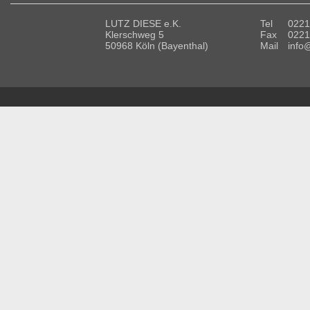
LUTZ DIESE e.K.
Tel
0221
Klerschweg 5
Fax
0221
50968 Köln (Bayenthal)
Mail
info