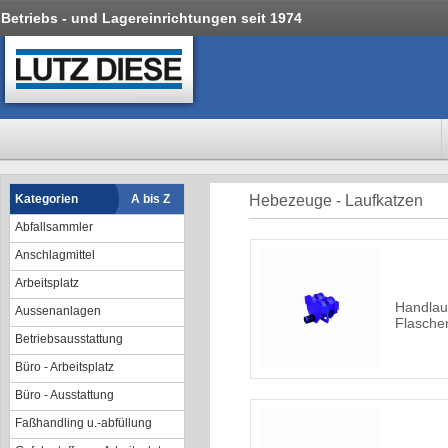
Betriebs - und Lagereinrichtungen seit 1974
Kategorien
A bis Z
Hebezeuge - Laufkatzen
Abfallsammler
Anschlagmittel
Arbeitsplatz
Handlauf
Aussenanlagen
Flasche
Betriebsausstattung
Büro - Arbeitsplatz
Büro - Ausstattung
Faßhandling u.-abfüllung