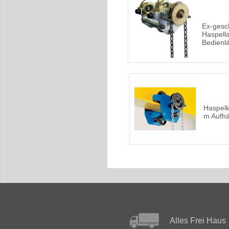
Ex-gesc
Haspell
Bedienl
Haspelk
m Aufh
Alles Frei Haus