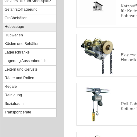
Gefahrstoffe am Arbeitsplatz
Katzpuf
Gefahrstofflagerung
für Kett
Fahrwer
Großbehälter
Hebezeuge
Hubwagen
Kästen und Behälter
Lagerschränke
Ex-gesc
Haspell
Lagerung Aussenbereich
Leitern und Gerüste
Räder und Rollen
Regale
Reinigung
Roll-Fah
Sozialraum
Kettenz
Transportgeräte