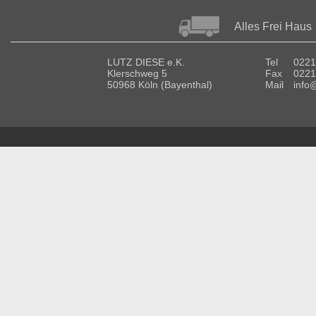
Alles Frei Haus
LUTZ DIESE e.K.
Tel
0221
Klerschweg 5
Fax
0221
50968 Köln (Bayenthal)
Mail
info