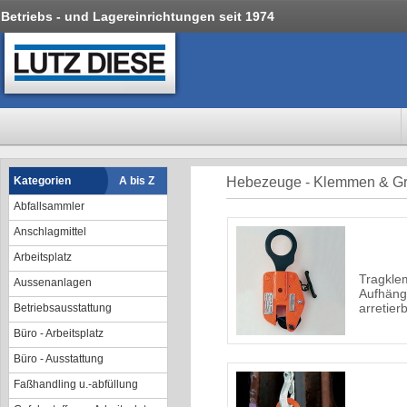
Betriebs - und Lagereinrichtungen seit 1974
Kategorien
A bis Z
Hebezeuge - Klemmen & Gr
Abfallsammler
Anschlagmittel
Arbeitsplatz
Tragkle
Aussenanlagen
Aufhäng
arretier
Betriebsausstattung
Büro - Arbeitsplatz
Büro - Ausstattung
Faßhandling u.-abfüllung