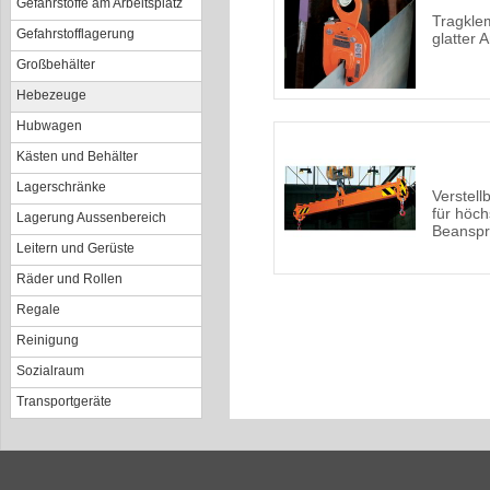
Gefahrstoffe am Arbeitsplatz
Tragkle
Gefahrstofflagerung
glatter 
Großbehälter
Hebezeuge
Hubwagen
Kästen und Behälter
Lagerschränke
Verstell
für höch
Lagerung Aussenbereich
Beansp
Leitern und Gerüste
Räder und Rollen
Regale
Reinigung
Sozialraum
Transportgeräte