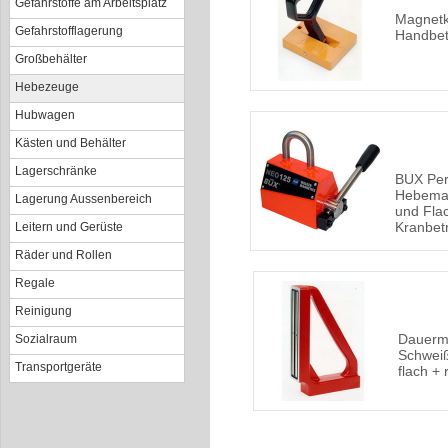
Gefahrstoffe am Arbeitsplatz
Magnetk
Gefahrstofflagerung
Handbet
Großbehälter
Hebezeuge
Hubwagen
Kästen und Behälter
Lagerschränke
BUX Pe
Hebemag
Lagerung Aussenbereich
und Flac
Kranbet
Leitern und Gerüste
Räder und Rollen
Regale
Reinigung
Dauerm
Sozialraum
Schwei
Transportgeräte
flach + 