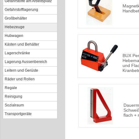
Gefahrstoffe am Arbeitsplatz
Magnetk
Gefahrstofflagerung
Handbet
Großbehälter
Hebezeuge
Hubwagen
Kästen und Behälter
Lagerschränke
BUX Pe
Hebemag
Lagerung Aussenbereich
und Flac
Kranbet
Leitern und Gerüste
Räder und Rollen
Regale
Reinigung
Dauerm
Sozialraum
Schwei
Transportgeräte
flach + 