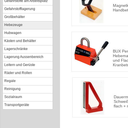
Gefahrstoffe am Arbeitsplatz
Magnetk
Gefahrstofflagerung
Handbet
Großbehälter
Hebezeuge
Hubwagen
Kästen und Behälter
Lagerschränke
BUX Pe
Hebemag
Lagerung Aussenbereich
und Flac
Kranbet
Leitern und Gerüste
Räder und Rollen
Regale
Reinigung
Dauerm
Sozialraum
Schwei
Transportgeräte
flach + 