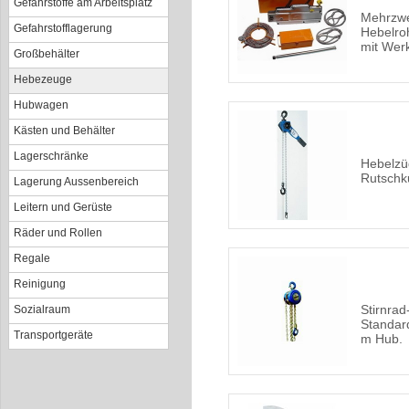
Gefahrstoffe am Arbeitsplatz
Mehrzwe
Gefahrstofflagerung
Hebelro
mit Wer
Großbehälter
Hebezeuge
Hubwagen
Kästen und Behälter
Lagerschränke
Hebelzü
Rutschk
Lagerung Aussenbereich
Leitern und Gerüste
Räder und Rollen
Regale
Reinigung
Stirnra
Sozialraum
Standard
Transportgeräte
m Hub.