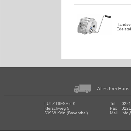
Handsei
Edelstah
Alles Frei Haus
LUTZ DIESE e.K.
Tel
0221
Klerschweg 5
Fax
0221
50968 Köln (Bayenthal)
Mail
info