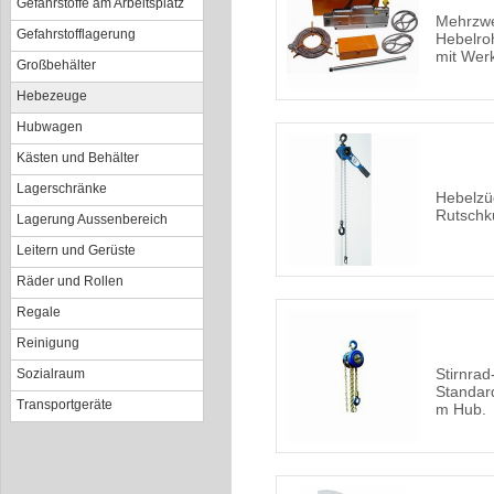
Gefahrstoffe am Arbeitsplatz
Mehrzwe
Gefahrstofflagerung
Hebelro
mit Wer
Großbehälter
Hebezeuge
Hubwagen
Kästen und Behälter
Lagerschränke
Hebelzü
Rutschk
Lagerung Aussenbereich
Leitern und Gerüste
Räder und Rollen
Regale
Reinigung
Stirnra
Sozialraum
Standard
Transportgeräte
m Hub.