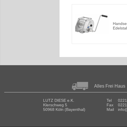
Handsei
Edelstah
Alles Frei Haus
LUTZ DIESE e.K.
Tel
0221
Klerschweg 5
Fax
0221
50968 Köln (Bayenthal)
Mail
info