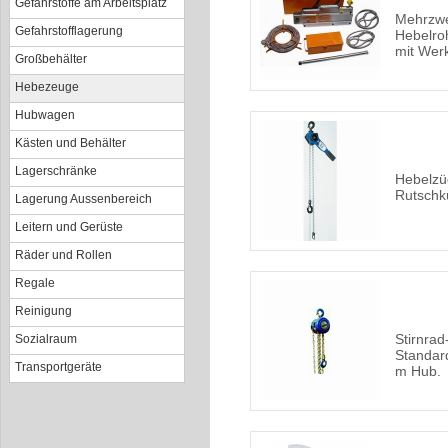
Gefahrstoffe am Arbeitsplatz
Mehrzwe
Gefahrstofflagerung
Hebelro
mit Wer
Großbehälter
Hebezeuge
Hubwagen
Kästen und Behälter
Lagerschränke
Hebelzü
Rutschk
Lagerung Aussenbereich
Leitern und Gerüste
Räder und Rollen
Regale
Reinigung
Stirnra
Sozialraum
Standard
Transportgeräte
m Hub.