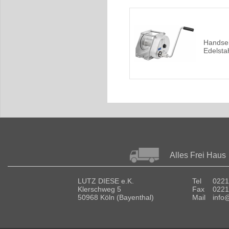
Handsei
Edelstah
Alles Frei Haus
LUTZ DIESE e.K.
Tel
0221
Klerschweg 5
Fax
0221
50968 Köln (Bayenthal)
Mail
info