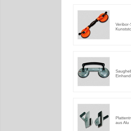
Veribor
Kunstst
Saugheb
Einhand
Platten
aus Alu