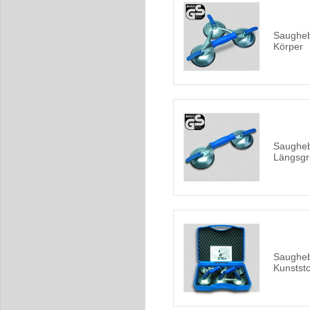
Saughebe
Körper
Saugheb
Längsgri
Saugheb
Kunststo