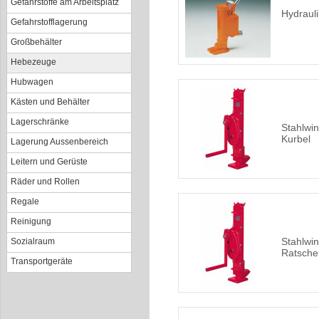
Gefahrstoffe am Arbeitsplatz
Hydraul
Gefahrstofflagerung
Großbehälter
Hebezeuge
Hubwagen
Kästen und Behälter
Lagerschränke
Stahlwin
Kurbel
Lagerung Aussenbereich
Leitern und Gerüste
Räder und Rollen
Regale
Reinigung
Stahlwin
Sozialraum
Ratsche
Transportgeräte