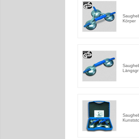
Saughebe
Körper
Saugheb
Längsgri
Saugheb
Kunststo