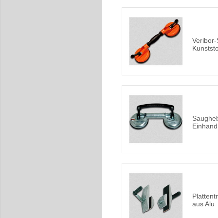
Veribor
Kunstst
Saugheb
Einhand
Platten
aus Alu