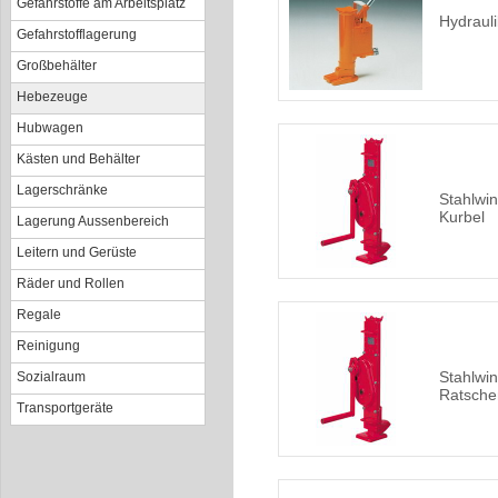
Gefahrstoffe am Arbeitsplatz
Hydraul
Gefahrstofflagerung
Großbehälter
Hebezeuge
Hubwagen
Kästen und Behälter
Lagerschränke
Stahlwin
Kurbel
Lagerung Aussenbereich
Leitern und Gerüste
Räder und Rollen
Regale
Reinigung
Stahlwin
Sozialraum
Ratsche
Transportgeräte