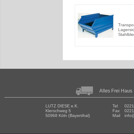
Transpo
Lagersic
Stahlble
Alles Frei Haus
LUTZ DIESE e.K.
Tel
0221
Klerschweg 5
Fax
0221
50968 Köln (Bayenthal)
Mail
info