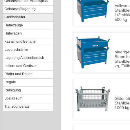
Gefahrstoffe am Arbeitsplatz
Vollwan
Gefahrstofflagerung
Stahlbl
1/2 abkl
Großbehälter
500 kg
Hebezeuge
Hubwagen
Kästen und Behälter
Lagerschränke
niedrige
Stapelbe
Lagerung Aussenbereich
Stahlble
kg, Fül
Leitern und Gerüste
Räder und Rollen
Regale
Reinigung
Gitter-S
Sozialraum
Stahlble
Transportgeräte
1000 kg