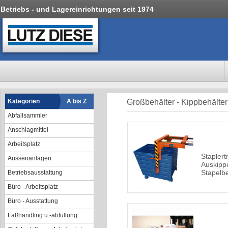
Betriebs - und Lagereinrichtungen seit 1974
Kategorien
A bis Z
Großbehälter - Kippbehälter
Abfallsammler
Anschlagmittel
Arbeitsplatz
Stapler
Aussenanlagen
Auskipp
Stapelb
Betriebsausstattung
Büro - Arbeitsplatz
Büro - Ausstattung
Faßhandling u.-abfüllung