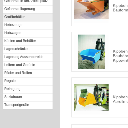
Gefahrstoffe am Arbeitsplatz
Kippbeh
Gefahrstofflagerung
Bauform
Großbehälter
Hebezeuge
Hubwagen
Kästen und Behälter
Lagerschränke
Kippbehä
Bauhöhe
Lagerung Aussenbereich
Kippwin
Leitern und Gerüste
Räder und Rollen
Regale
Reinigung
Kippbehä
Sozialraum
Abrollm
Transportgeräte