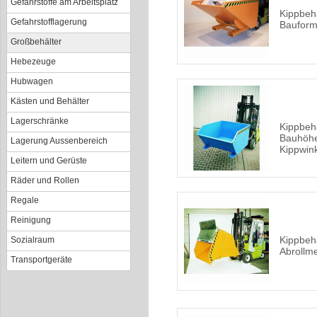
Gefahrstoffe am Arbeitsplatz
Kippbeh
Gefahrstofflagerung
Bauform
Großbehälter
Hebezeuge
Hubwagen
Kästen und Behälter
Lagerschränke
Kippbehä
Bauhöhe
Lagerung Aussenbereich
Kippwin
Leitern und Gerüste
Räder und Rollen
Regale
Reinigung
Kippbehä
Sozialraum
Abrollm
Transportgeräte