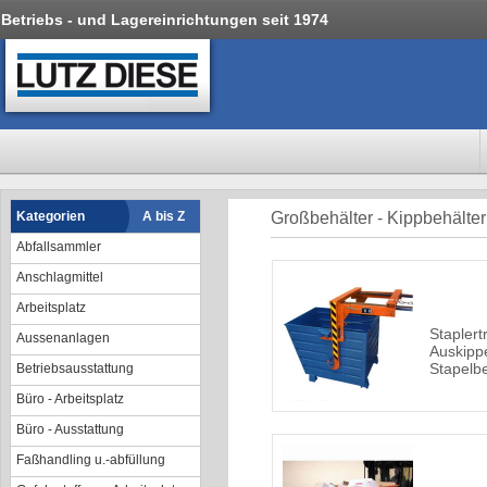
Betriebs - und Lagereinrichtungen seit 1974
Kategorien
A bis Z
Großbehälter - Kippbehälter
Abfallsammler
Anschlagmittel
Arbeitsplatz
Stapler
Aussenanlagen
Auskipp
Stapelb
Betriebsausstattung
Büro - Arbeitsplatz
Büro - Ausstattung
Faßhandling u.-abfüllung