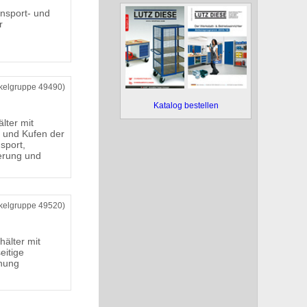
nsport- und
r
ikelgruppe 49490)
Katalog bestellen
ter mit
 und Kufen der
sport,
erung und
ikelgruppe 49520)
hälter mit
eitige
nung