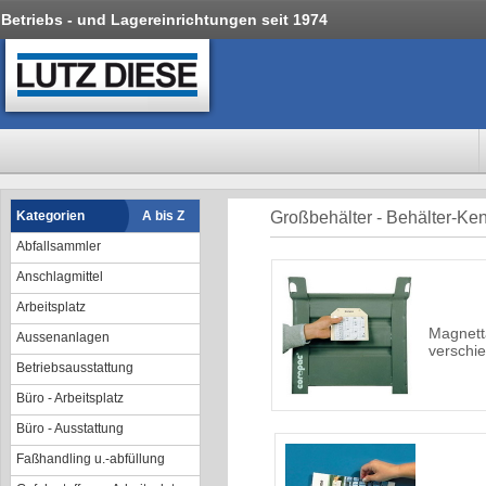
Betriebs - und Lagereinrichtungen seit 1974
Kategorien
A bis Z
Großbehälter - Behälter-K
Abfallsammler
Anschlagmittel
Arbeitsplatz
Magnett
Aussenanlagen
verschi
Betriebsausstattung
Büro - Arbeitsplatz
Büro - Ausstattung
Faßhandling u.-abfüllung