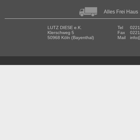
Alles Frei Haus
LUTZ DIESE e.K.
Tel
0221
Klerschweg 5
Fax
0221
50968 Köln (Bayenthal)
Mail
info