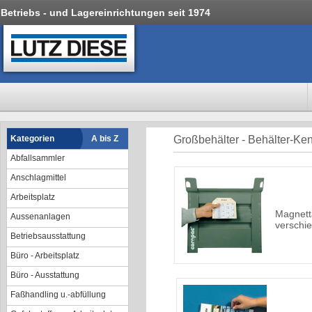
Betriebs - und Lagereinrichtungen seit 1974
Kategorien
A bis Z
Großbehälter - Behälter-K
Abfallsammler
Anschlagmittel
Arbeitsplatz
Magnett
Aussenanlagen
verschi
Betriebsausstattung
Büro - Arbeitsplatz
Büro - Ausstattung
Faßhandling u.-abfüllung