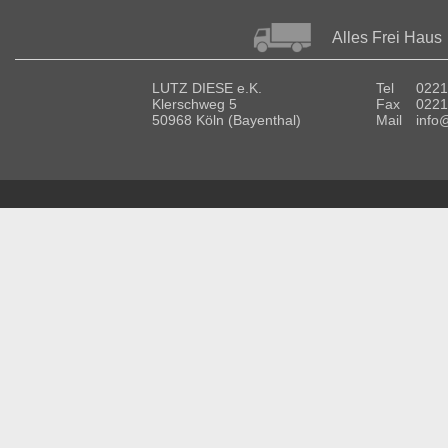
Alles Frei Haus
LUTZ DIESE e.K.
Tel
0221
Klerschweg 5
Fax
0221
50968 Köln (Bayenthal)
Mail
info