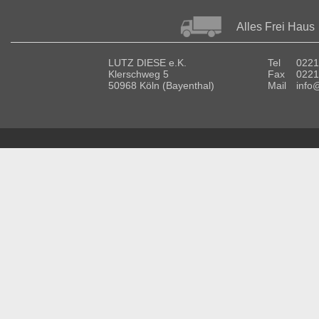
Alles Frei Haus
LUTZ DIESE e.K.
Tel
0221
Klerschweg 5
Fax
0221
50968 Köln (Bayenthal)
Mail
info