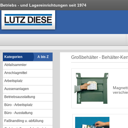
Betriebs - und Lagereinrichtungen seit 1974
Kategorien
A bis Z
Großbehälter - Behälter-K
Abfallsammler
Anschlagmittel
Arbeitsplatz
Magnett
Aussenanlagen
verschi
Betriebsausstattung
Büro - Arbeitsplatz
Büro - Ausstattung
Faßhandling u.-abfüllung