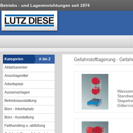
Betriebs - und Lagereinrichtungen seit 1974
Kategorien
A bis Z
Gefahrstofflagerung - Gefahr
Abfallsammler
Anschlagmittel
Arbeitsplatz
Wassser
Aussenanlagen
Standwa
Stapelre
Betriebsausstattung
Gitterro
Büro - Arbeitsplatz
Büro - Ausstattung
Faßhandling u.-abfüllung