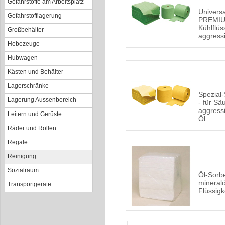
Gefahrstoffe am Arbeitsplatz
Univers
Gefahrstofflagerung
PREMIUM
Kühlflüs
Großbehälter
aggress
Hebezeuge
Hubwagen
Kästen und Behälter
Lagerschränke
Spezial
Lagerung Aussenbereich
- für Sä
aggress
Leitern und Gerüste
Öl
Räder und Rollen
Regale
Reinigung
Sozialraum
Öl-Sorb
mineralö
Transportgeräte
Flüssigk