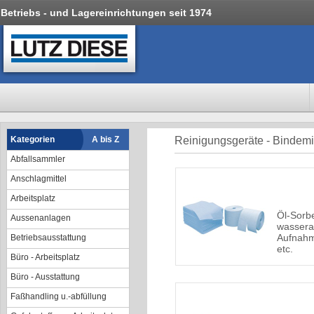
Betriebs - und Lagereinrichtungen seit 1974
Kategorien
A bis Z
Reinigungsgeräte - Bindemi
Abfallsammler
Anschlagmittel
Arbeitsplatz
Öl-Sorb
Aussenanlagen
wassera
Aufnahm
Betriebsausstattung
etc.
Büro - Arbeitsplatz
Büro - Ausstattung
Faßhandling u.-abfüllung