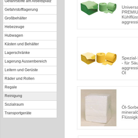
Gefahrstoffe am Arbeitsplatz
Univers
Gefahrstofflagerung
PREMIUM
Kühlflüs
Großbehälter
aggress
Hebezeuge
Hubwagen
Kästen und Behälter
Lagerschränke
Spezial
Lagerung Aussenbereich
- für Sä
aggress
Leitern und Gerüste
Öl
Räder und Rollen
Regale
Reinigung
Sozialraum
Öl-Sorb
mineralö
Transportgeräte
Flüssigk