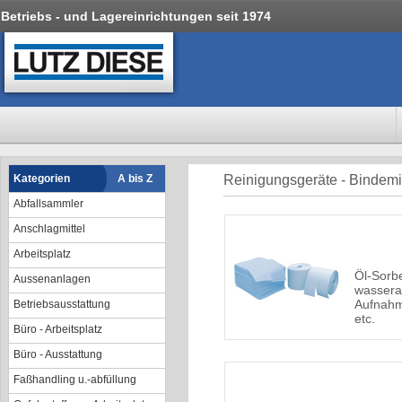
Betriebs - und Lagereinrichtungen seit 1974
Kategorien
A bis Z
Reinigungsgeräte - Bindemi
Abfallsammler
Anschlagmittel
Arbeitsplatz
Öl-Sorb
Aussenanlagen
wassera
Aufnahm
Betriebsausstattung
etc.
Büro - Arbeitsplatz
Büro - Ausstattung
Faßhandling u.-abfüllung