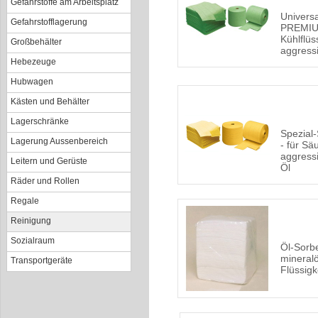
Gefahrstoffe am Arbeitsplatz
Univers
Gefahrstofflagerung
PREMIUM
Kühlflüs
Großbehälter
aggress
Hebezeuge
Hubwagen
Kästen und Behälter
Lagerschränke
Spezial
Lagerung Aussenbereich
- für Sä
aggress
Leitern und Gerüste
Öl
Räder und Rollen
Regale
Reinigung
Sozialraum
Öl-Sorb
mineralö
Transportgeräte
Flüssigk