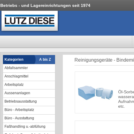
Betriebs - und Lagereinrichtungen seit 1974
Kategorien
A bis Z
Reinigungsgeräte - Bindemi
Abfallsammler
Anschlagmittel
Arbeitsplatz
Öl-Sorb
Aussenanlagen
wassera
Aufnahm
Betriebsausstattung
etc.
Büro - Arbeitsplatz
Büro - Ausstattung
Faßhandling u.-abfüllung