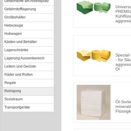
Gefahrstoffe am Arbeitsplatz
Univers
Gefahrstofflagerung
PREMIUM
Kühlflüs
Großbehälter
aggress
Hebezeuge
Hubwagen
Kästen und Behälter
Lagerschränke
Spezial
Lagerung Aussenbereich
- für Sä
aggress
Leitern und Gerüste
Öl
Räder und Rollen
Regale
Reinigung
Sozialraum
Öl-Sorb
mineralö
Transportgeräte
Flüssigk