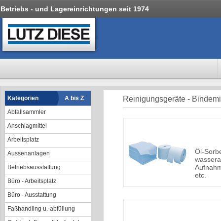
Betriebs - und Lagereinrichtungen seit 1974
Kategorien
A bis Z
Reinigungsgeräte - Bindemi
Abfallsammler
Anschlagmittel
Arbeitsplatz
Öl-Sorb
Aussenanlagen
wassera
Aufnahm
Betriebsausstattung
etc.
Büro - Arbeitsplatz
Büro - Ausstattung
Faßhandling u.-abfüllung