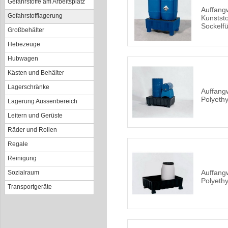
Gefahrstoffe am Arbeitsplatz
Auffang
Gefahrstofflagerung
Kunststo
Sockelf
Großbehälter
Hebezeuge
Hubwagen
Kästen und Behälter
Lagerschränke
Auffang
Polyeth
Lagerung Aussenbereich
Leitern und Gerüste
Räder und Rollen
Regale
Reinigung
Auffang
Sozialraum
Polyeth
Transportgeräte