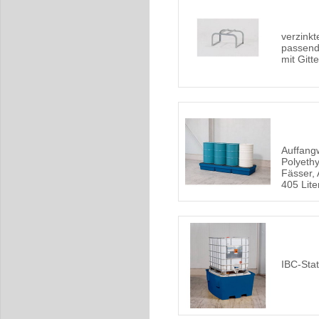
verzink
passend
mit Gitte
Auffang
Polyethy
Fässer,
405 Lite
IBC-Sta