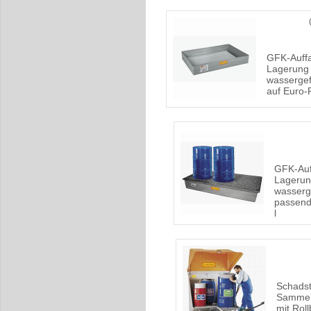
GFK-Auffa
Lagerung
wassergef
auf Euro-
GFK-Auf
Lageru
wasserg
passend
l
Schadst
Sammel
mit Rol