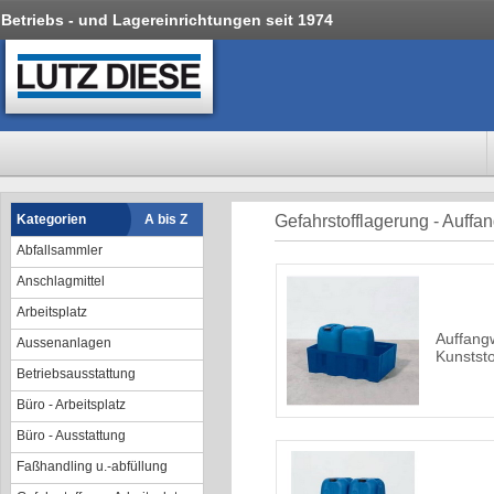
Betriebs - und Lagereinrichtungen seit 1974
Kategorien
A bis Z
Gefahrstofflagerung - Auffa
Abfallsammler
Anschlagmittel
Arbeitsplatz
Auffang
Aussenanlagen
Kunststo
Betriebsausstattung
Büro - Arbeitsplatz
Büro - Ausstattung
Faßhandling u.-abfüllung