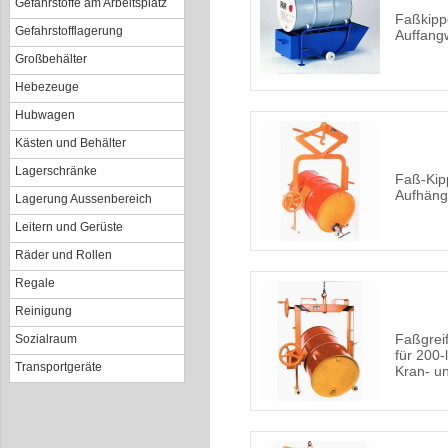
Gefahrstoffe am Arbeitsplatz
Faßkipp
Gefahrstofflagerung
Auffan
Großbehälter
Hebezeuge
Hubwagen
Kästen und Behälter
Lagerschränke
Faß-Kipp
Aufhäng
Lagerung Aussenbereich
Leitern und Gerüste
Räder und Rollen
Regale
Reinigung
Faßgreif
Sozialraum
für 200-
Transportgeräte
Kran- un