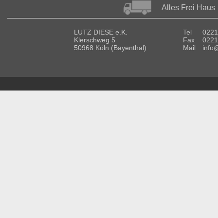
Alles Frei Haus
LUTZ DIESE e.K.
Tel
0221
Klerschweg 5
Fax
0221
50968 Köln (Bayenthal)
Mail
info