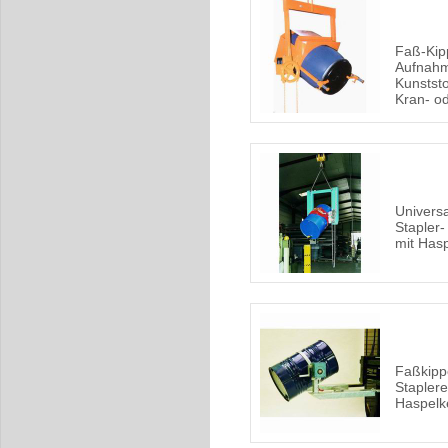
Faß-Kip
Aufnahm
Kunststo
Kran- od
Universa
Stapler-
mit Hasp
Faßkipp
Staplere
Haspelk