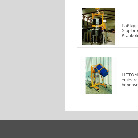
Faßkipp
Staplere
Kranbet
LIFTOMA
entleerg
handhyd