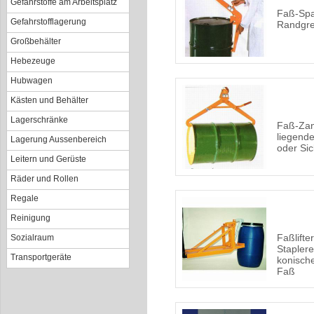
Gefahrstoffe am Arbeitsplatz
Faß-Spa
Gefahrstofflagerung
Randgre
Großbehälter
Hebezeuge
Hubwagen
Kästen und Behälter
Lagerschränke
Faß-Zan
liegende
Lagerung Aussenbereich
oder Si
Leitern und Gerüste
Räder und Rollen
Regale
Reinigung
Faßlifte
Sozialraum
Staplere
Transportgeräte
konische
Faß