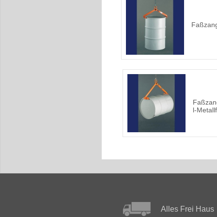
Faßzan
Faßzang
l-Metall
Alles Frei Haus