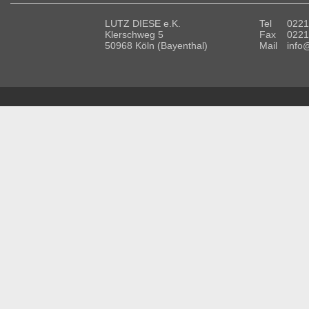
LUTZ DIESE e.K.
Tel
0221
Klerschweg 5
Fax
0221
50968 Köln (Bayenthal)
Mail
info