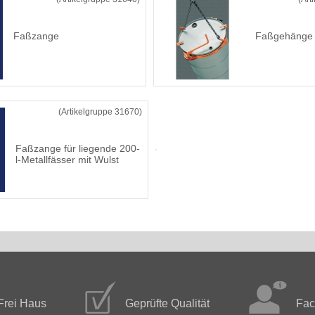
Faßzange
Faßgehänge
(Artikelgruppe 31670)
Faßzange für liegende 200-
l-Metallfässer mit Wulst
Frei Haus
Geprüfte Qualität
Fac