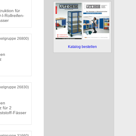
ruktion für
l-Rollreifen-
ässer
ikelgruppe 26800)
Katalog bestellen
den
z
ikelgruppe 26830)
den
z für 2
ststoff-Fässer
ikelgruppe 31660)