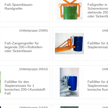
Faß-Spannklauen-
Faßgreifer in
Randgreifer
Scherenkonst
stehende 200-
oder Sickenf
(Artikelgruppe 25990)
(Art
Faß-Zangengreifer für
Faßlifter für 
liegende 200-l-Rollreifen-
Staplereinsat
oder Sickenfässer
(Artikelgruppe 26810)
(Art
Faßlifter für den
Faßlifter für 
Staplereinsatz für 1
Staplereinsat
konisches 200-l-Kunststoff-
konische Kun
Faß
(Artikelgruppe 31640)
(Art