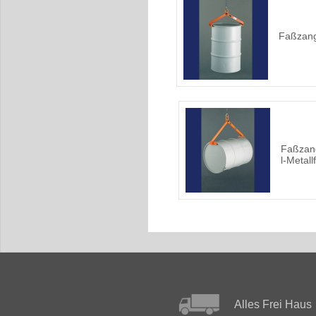
Faßzan
Faßzang
l-Metall
Alles Frei Haus