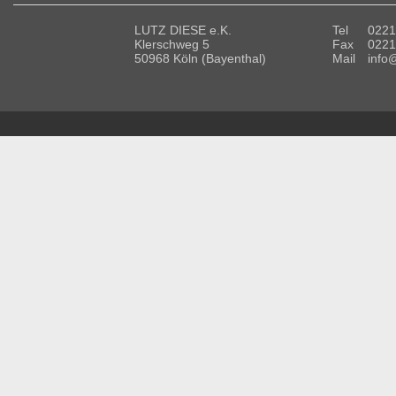
LUTZ DIESE e.K.
Tel
0221
Klerschweg 5
Fax
0221
50968 Köln (Bayenthal)
Mail
info