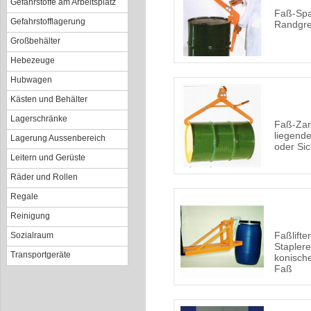
Gefahrstoffe am Arbeitsplatz
Faß-Spa
Gefahrstofflagerung
Randgre
Großbehälter
Hebezeuge
Hubwagen
Kästen und Behälter
Lagerschränke
Faß-Zan
liegende
Lagerung Aussenbereich
oder Si
Leitern und Gerüste
Räder und Rollen
Regale
Reinigung
Faßlifte
Sozialraum
Staplere
Transportgeräte
konische
Faß