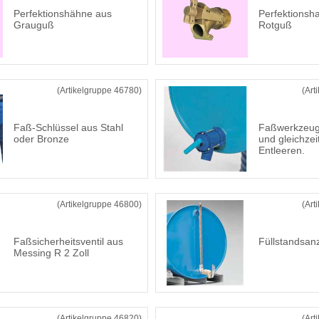
Perfektionshähne aus
Perfektionsh
Grauguß
Rotguß
(Artikelgruppe 46780)
(Art
Faß-Schlüssel aus Stahl
Faßwerkzeug
oder Bronze
und gleichzei
Entleeren.
(Artikelgruppe 46800)
(Art
Faßsicherheitsventil aus
Füllstandsan
Messing R 2 Zoll
(Artikelgruppe 46820)
(Art