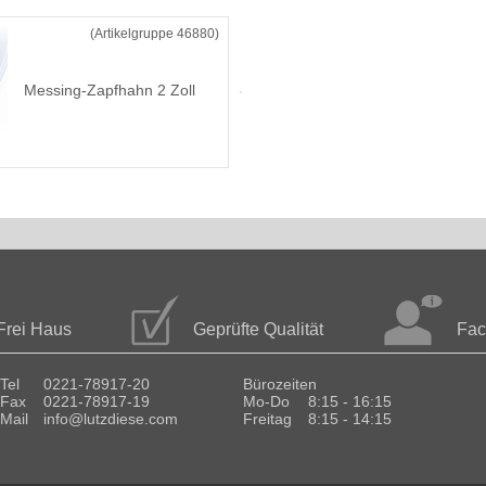
(Artikelgruppe 46880)
Messing-Zapfhahn 2 Zoll
Frei Haus
Geprüfte Qualität
Fac
Tel
0221-78917-20
Bürozeiten
Fax
0221-78917-19
Mo-Do
8:15 - 16:15
Mail
info@lutzdiese.com
Freitag
8:15 - 14:15