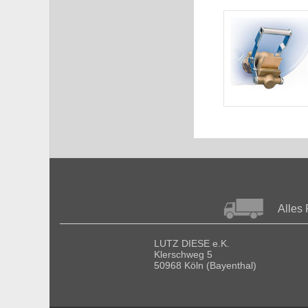
Alles 
LUTZ DIESE e.K.
Klerschweg 5
50968 Köln (Bayenthal)