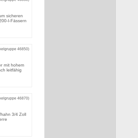
zum sicheren
 200-l-Fässern
ikelgruppe 46850)
er mit hohem
ch leitfähig
ikelgruppe 46870)
hahn 3/4 Zoll
erre