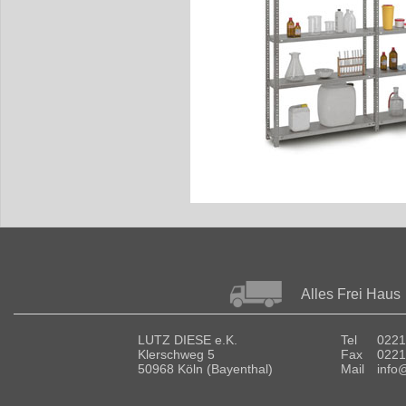
Alles Frei Haus
LUTZ DIESE e.K.
Tel
0221
Klerschweg 5
Fax
0221
50968 Köln (Bayenthal)
Mail
info