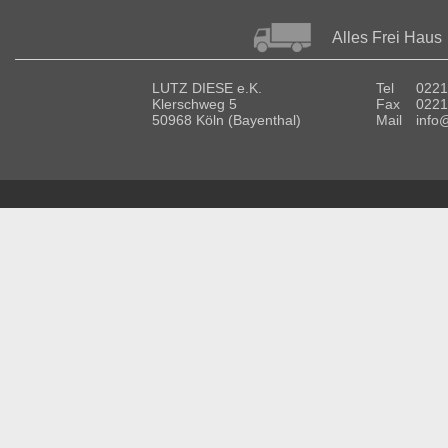
Alles Frei Haus
LUTZ DIESE e.K.
Tel
0221
Klerschweg 5
Fax
0221
50968 Köln (Bayenthal)
Mail
info