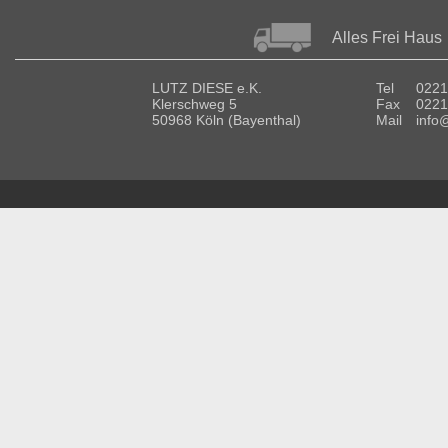
Alles Frei Haus
LUTZ DIESE e.K.
Tel
0221
Klerschweg 5
Fax
0221
50968 Köln (Bayenthal)
Mail
info