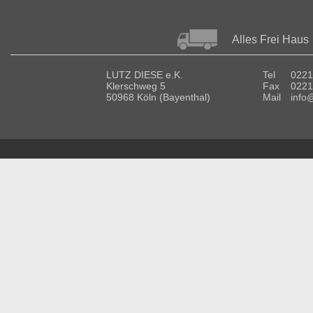
Alles Frei Haus
LUTZ DIESE e.K.
Tel
0221
Klerschweg 5
Fax
0221
50968 Köln (Bayenthal)
Mail
info