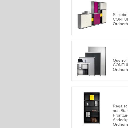
Schiebe
CONTUR 
Ordner
Querrol
CONTUR 
Ordner
Regals
aus Sta
Fronttür
Abdeckpl
Ordner