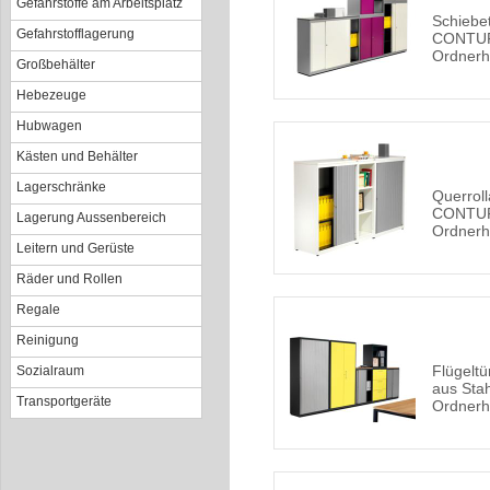
Gefahrstoffe am Arbeitsplatz
Schiebe
Gefahrstofflagerung
CONTUR 
Ordner
Großbehälter
Hebezeuge
Hubwagen
Kästen und Behälter
Lagerschränke
Querrol
CONTUR 
Lagerung Aussenbereich
Ordner
Leitern und Gerüste
Räder und Rollen
Regale
Reinigung
Flügelt
Sozialraum
aus Stah
Transportgeräte
Ordner