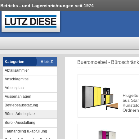
Betriebs - und Lagereinrichtungen seit 1974
Kategorien
A bis Z
Bueromoebel - Büroschrän
Abfallsammler
Anschlagmittel
Arbeitsplatz
Flügelt
Aussenanlagen
aus Stah
Kunststo
Betriebsausstattung
Ordner
Büro - Arbeitsplatz
Büro - Ausstattung
Faßhandling u.-abfüllung