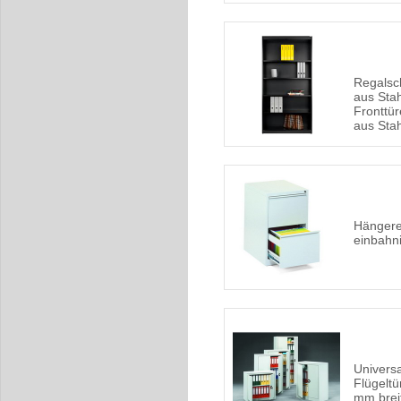
Regals
aus Sta
Fronttür
aus Sta
Hängere
einbahn
Universa
Flügelt
mm brei