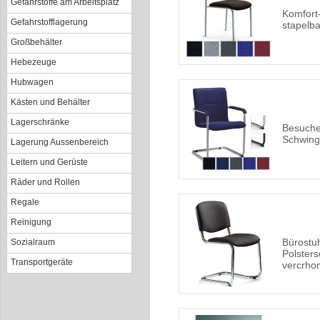
Gefahrstoffe am Arbeitsplatz
Komfort
Gefahrstofflagerung
stapelba
Großbehälter
Hebezeuge
Hubwagen
Kästen und Behälter
Lagerschränke
Besuche
Schwing
Lagerung Aussenbereich
Leitern und Gerüste
Räder und Rollen
Regale
Reinigung
Bürostuh
Sozialraum
Polsters
Transportgeräte
vercrhom