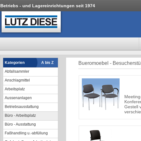
Betriebs - und Lagereinrichtungen seit 1974
Kategorien
A bis Z
Bueromoebel - Besucherstü
Abfallsammler
Anschlagmittel
Arbeitsplatz
Meeting
Aussenanlagen
Konferen
Gestell 
Betriebsausstattung
verschi
Büro - Arbeitsplatz
Büro - Ausstattung
Faßhandling u.-abfüllung