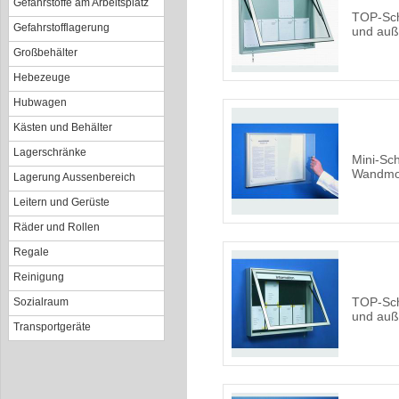
Gefahrstoffe am Arbeitsplatz
TOP-Sch
Gefahrstofflagerung
und au
Großbehälter
Hebezeuge
Hubwagen
Kästen und Behälter
Lagerschränke
Mini-Sch
Wandmo
Lagerung Aussenbereich
Leitern und Gerüste
Räder und Rollen
Regale
Reinigung
TOP-Sch
Sozialraum
und auß
Transportgeräte